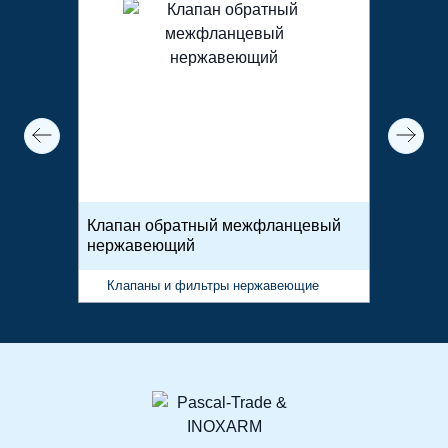
Клапан обратный межфланцевый
Вертик
еющий
нержавеющий
нержа
щие
Клапаны и фильтры нержавеющие
Клапа