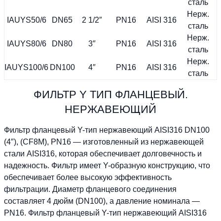
сталь
Нерж.
IAUYS50/6
DN65
2 1/2″
PN16
AISI 316
сталь
Нерж.
IAUYS80/6
DN80
3″
PN16
AISI 316
сталь
Нерж.
IAUYS100/6
DN100
4″
PN16
AISI 316
сталь
ФИЛЬТР Y ТИП ФЛАНЦЕВЫЙ.
НЕРЖАВЕЮЩИЙ
Фильтр фланцевый Y-тип нержавеющий AISI316 DN100
(4″), (CF8M), PN16 — изготовленный из нержавеющей
стали AISI316, которая обеспечивает долговечность и
надежность. Фильтр имеет Y-образную конструкцию, что
обеспечивает более высокую эффективность
фильтрации. Диаметр фланцевого соединения
составляет 4 дюйм (DN100), а давление номинала —
PN16. Фильтр фланцевый Y-тип нержавеющий AISI316