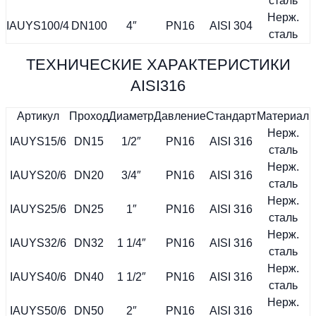
сталь
Нерж.
IAUYS100/4
DN100
4″
PN16
AISI 304
сталь
ТЕХНИЧЕСКИЕ ХАРАКТЕРИСТИКИ
AISI316
Артикул
Проход
Диаметр
Давление
Стандарт
Материал
Нерж.
IAUYS15/6
DN15
1/2″
PN16
AISI 316
сталь
Нерж.
IAUYS20/6
DN20
3/4″
PN16
AISI 316
сталь
Нерж.
IAUYS25/6
DN25
1″
PN16
AISI 316
сталь
Нерж.
IAUYS32/6
DN32
1 1/4″
PN16
AISI 316
сталь
Нерж.
IAUYS40/6
DN40
1 1/2″
PN16
AISI 316
сталь
Нерж.
IAUYS50/6
DN50
2″
PN16
AISI 316