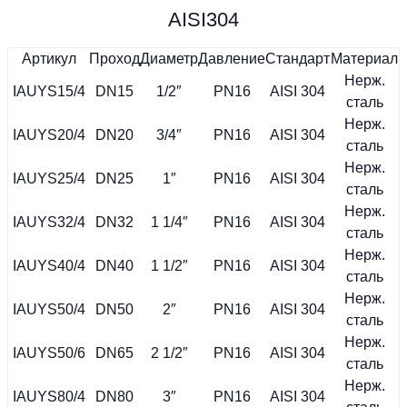
AISI304
Артикул
Проход
Диаметр
Давление
Стандарт
Материал
Нерж.
IAUYS15/4
DN15
1/2″
PN16
AISI 304
сталь
Нерж.
IAUYS20/4
DN20
3/4″
PN16
AISI 304
сталь
Нерж.
IAUYS25/4
DN25
1″
PN16
AISI 304
сталь
Нерж.
IAUYS32/4
DN32
1 1/4″
PN16
AISI 304
сталь
Нерж.
IAUYS40/4
DN40
1 1/2″
PN16
AISI 304
сталь
Нерж.
IAUYS50/4
DN50
2″
PN16
AISI 304
сталь
Нерж.
IAUYS50/6
DN65
2 1/2″
PN16
AISI 304
сталь
Нерж.
IAUYS80/4
DN80
3″
PN16
AISI 304