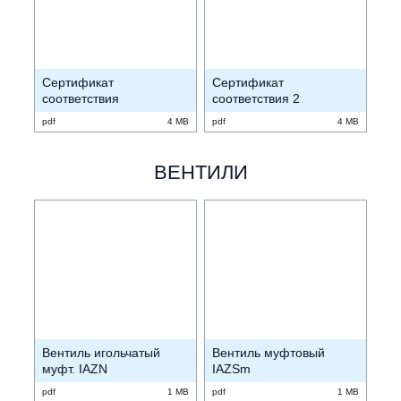
Сертификат
Сертификат
соответствия
соответствия 2
pdf
4 MB
pdf
4 MB
ВЕНТИЛИ
Вентиль игольчатый
Вентиль муфтовый
муфт. IAZN
IAZSm
pdf
1 MB
pdf
1 MB