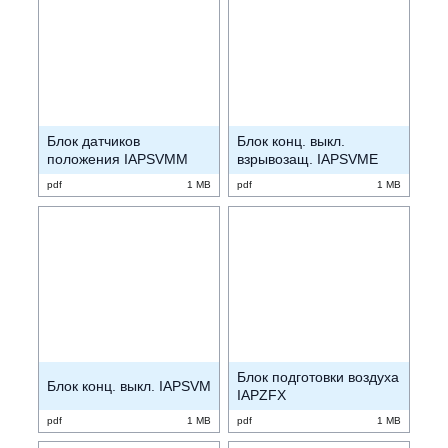
Блок датчиков
Блок конц. выкл.
положения IAPSVMM
взрывозащ. IAPSVME
pdf
1 MB
pdf
1 MB
Блок подготовки воздуха
Блок конц. выкл. IAPSVM
IAPZFX
pdf
1 MB
pdf
1 MB