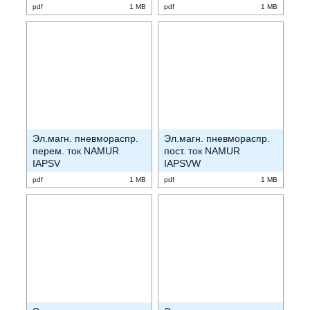
pdf
1 MB
pdf
1 MB
Эл.магн. пневмораспр.
Эл.магн. пневмораспр.
перем. ток NAMUR
пост. ток NAMUR
IAPSV
IAPSVW
pdf
1 MB
pdf
1 MB