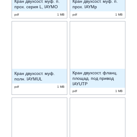
Кран двухсост. муф. п.
Кран двухсост. муф. п.
прох. серия L, IAYMO
прох. IAYMp
pdf
1 MB
pdf
1 MB
Кран двухсост. фланц.
Кран двухсост. муф.
площад. под привод
полн. IAYMUL
IAYUTP
pdf
1 MB
pdf
1 MB