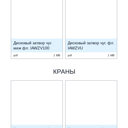
Дисковый затвор чуг.
Дисковый затвор чуг. фл.
меж фл. IAWZV100
IAWZVU
pdf
1 MB
pdf
1 MB
КРАНЫ