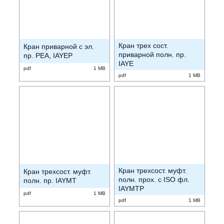
Кран трех сост.
Кран приварной с эл.
приварной полн. пр.
пр. PEA, IAYEP
IAYE
pdf
1 MB
pdf
1 MB
Кран трехсост. муфт.
Кран трехсост. муфт.
полн. прох. с ISO фл.
полн. пр. IAYMT
IAYMTP
pdf
1 MB
pdf
1 MB