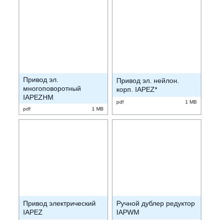
Привод эл.
Привод эл. нейлон.
многоповоротный
корп. IAPEZ*
IAPEZHM
pdf
1 MB
pdf
1 MB
Привод электрический
Ручной дублер редуктор
IAPEZ
IAPWM