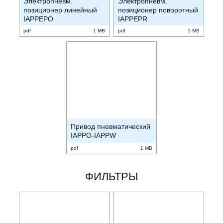
Электропневм.
Электропневм.
позиционер линейный
позиционер поворотный
IAPPEPO
IAPPEPR
pdf
1 MB
pdf
1 MB
Привод пневматический
IAPPO-IAPPW
pdf
1 MB
ФИЛЬТРЫ