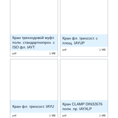
Кран трехходовой муфт.
Кран фл. трехсост. с
полн. стандартнопрох. с
площ. IAYUP
ISO фл. IAYT
pdf
1 MB
pdf
1 MB
Кран CLAMP DIN32676
Кран фл. трехсост. IAYU
полн. пр. IAYXLP
pdf
1 MB
pdf
1 MB