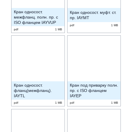
Кран односост.
Кран односост. муфт. ст.
межфланц. полн. пр. с
пр. IAYMT
ISO фланцем IAYVUP
pdf
1 MB
pdf
1 MB
Кран односост.
Кран под приварку полн.
фланц(межфланц).
пр. с ISO фланцем
IAYTL
IAYEP
pdf
1 MB
pdf
1 MB