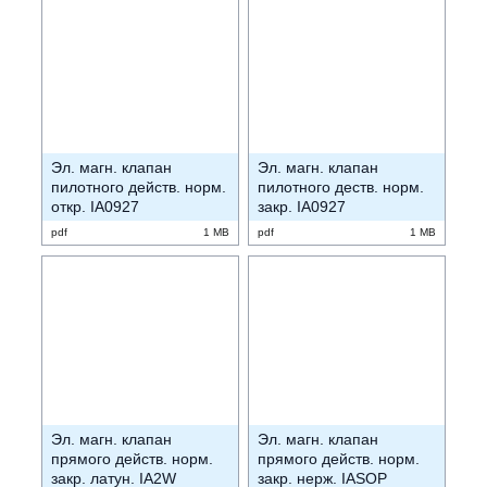
Эл. магн. клапан
Эл. магн. клапан
пилотного действ. норм.
пилотного деств. норм.
откр. IA0927
закр. IA0927
pdf
1 MB
pdf
1 MB
Эл. магн. клапан
Эл. магн. клапан
прямого действ. норм.
прямого действ. норм.
закр. латун. IA2W
закр. нерж. IASOP