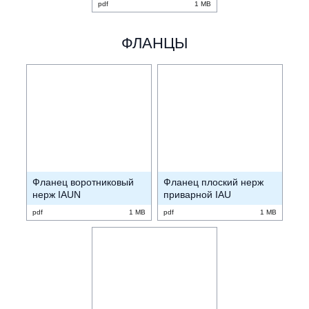
pdf
1 MB
ФЛАНЦЫ
Фланец воротниковый
Фланец плоский нерж
нерж IAUN
приварной IAU
pdf
1 MB
pdf
1 MB