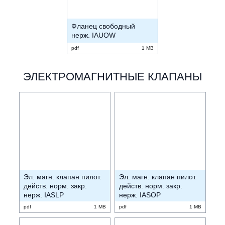
Фланец свободный
нерж. IAUOW
pdf
1 MB
ЭЛЕКТРОМАГНИТНЫЕ КЛАПАНЫ
Эл. магн. клапан пилот.
Эл. магн. клапан пилот.
действ. норм. закр.
действ. норм. закр.
нерж. IASLP
нерж. IASOP
pdf
1 MB
pdf
1 MB