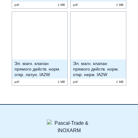
pdf
1 MB
pdf
1 MB
Эл. магн. клапан
Эл. магн. клапан
прямого действ. норм.
прямого действ. норм.
откр. латун. IA2W
откр. нерж. IA2W
pdf
1 MB
pdf
1 MB