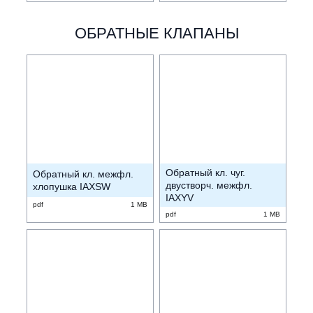
ОБРАТНЫЕ КЛАПАНЫ
Обратный кл. чуг.
Обратный кл. межфл.
двустворч. межфл.
хлопушка IAXSW
IAXYV
pdf
1 MB
pdf
1 MB