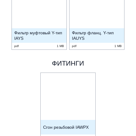
Фильтр муфтовый Y-тип
Фильтр фланц. Y-тип
IAYS
IAUYS
pdf
1 MB
pdf
1 MB
ФИТИНГИ
Сгон резьбовой IAWPX